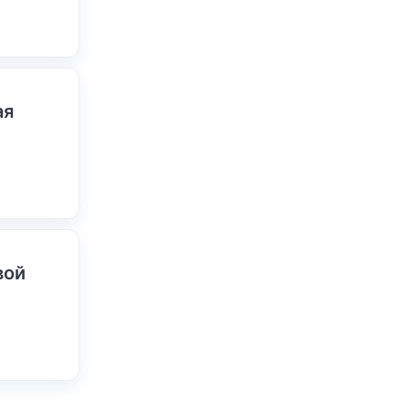
ая
вой