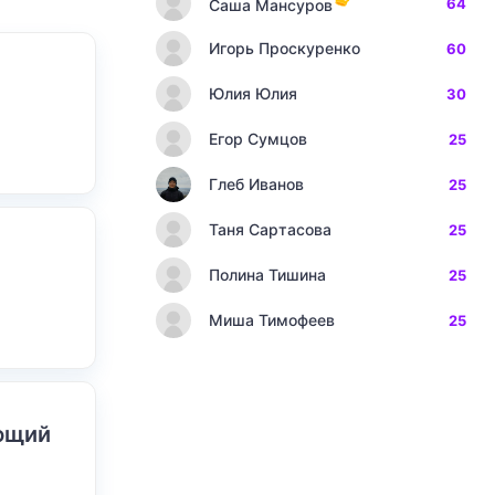
64
Саша Мансуров
Игорь Проскуренко
60
Юлия Юлия
30
Егор Сумцов
25
Глеб Иванов
25
Таня Сартасова
25
Полина Тишина
25
Миша Тимофеев
25
ающий