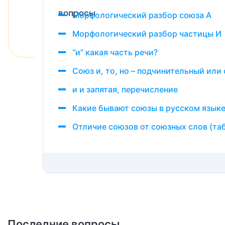
Морфологический разбор союза А
Морфологический разбор частицы И
“и” какая часть речи?
Союз и, то, но – подчинительный или
и и запятая, перечисление
Какие бывают союзы в русском язык
Отличие союзов от союзных слов (та
Последние вопросы