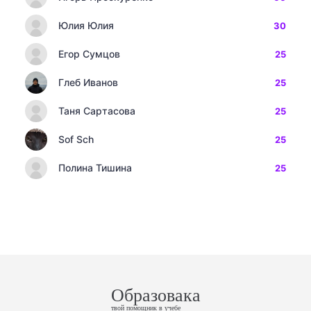
Юлия Юлия
30
Егор Сумцов
25
Глеб Иванов
25
Таня Сартасова
25
Sof Sch
25
Полина Тишина
25
Образовака
твой помощник в учебе