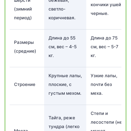
шерсти
бежевая,
кончики ушей
(зимний
светло-
черные.
период)
коричневая.
Длина до 55
Длина до 75
Размеры
см, вес – 4-5
см, вес – 5-7
(средние)
кг.
кг.
Крупные лапы,
Узкие лапы,
Строение
плоские, с
почти без
густым мехом.
меха.
Степи и
Тайга, реже
лесостепи (не
тундра (легко
Места
может