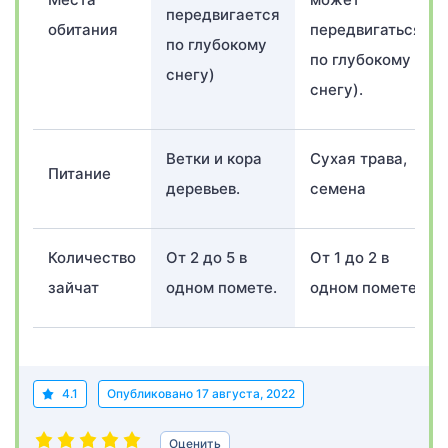
передвигается
обитания
передвигаться
по глубокому
по глубокому
снегу)
снегу).
Ветки и кора
Сухая трава,
Питание
деревьев.
семена
Количество
От 2 до 5 в
От 1 до 2 в
зайчат
одном помете.
одном помете.
4.1
Опубликовано
17 августа, 2022
Оценить