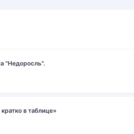
а "Недоросль".
 кратко в таблице»