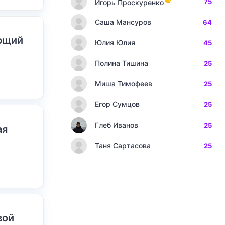
75
Игорь Проскуренко
Саша Мансуров
64
ающий
Юлия Юлия
45
Полина Тишина
25
Миша Тимофеев
25
Егор Сумцов
25
Глеб Иванов
25
ая
Таня Сартасова
25
вой