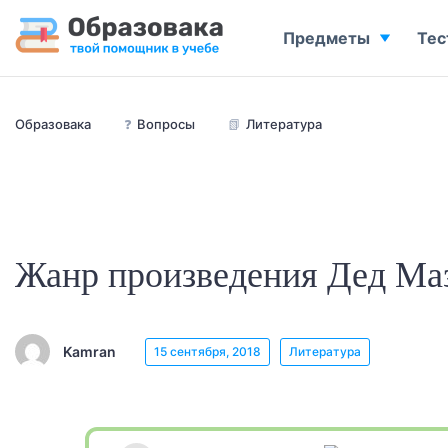
Предметы
Тес
Образовака
❓
Вопросы
📗
Литература
Жанр произведения Дед Маз
Kamran
15 сентября, 2018
Литература