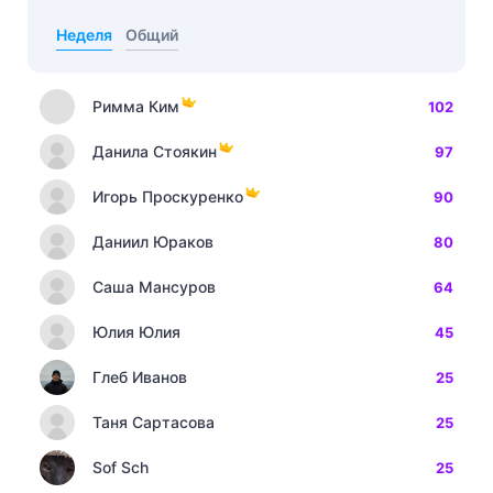
Неделя
Общий
Римма Ким
102
Данила Стоякин
97
Игорь Проскуренко
90
Даниил Юраков
80
Саша Мансуров
64
Юлия Юлия
45
Глеб Иванов
25
Таня Сартасова
25
Sof Sch
25