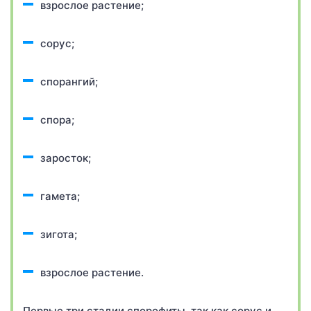
взрослое растение;
сорус;
спорангий;
спора;
заросток;
гамета;
зигота;
взрослое растение.
Первые три стадии спорофиты, так как сорус и