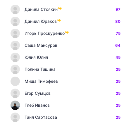
Данила Стоякин
97
Даниил Юраков
80
Игорь Проскуренко
75
Саша Мансуров
64
Юлия Юлия
45
Полина Тишина
25
Миша Тимофеев
25
Егор Сумцов
25
Глеб Иванов
25
Таня Сартасова
25