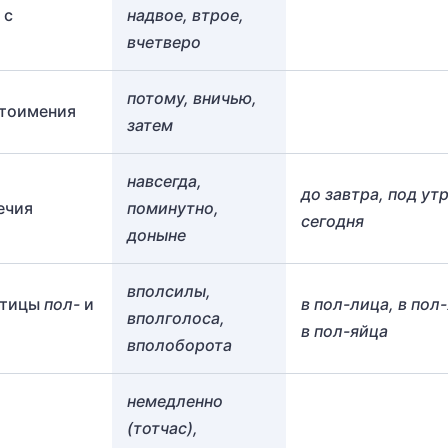
с
надвое, втрое,
вчетверо
потому, вничью,
стоимения
затем
навсегда,
до завтра, под утр
ечия
поминутно,
сегодня
доныне
вполсилы,
стицы
пол-
и
в пол-лица, в пол
вполголоса,
в пол-яйца
вполоборота
немедленно
(тотчас),