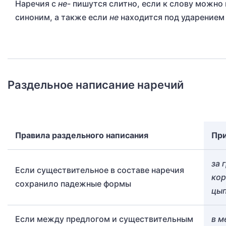
Наречия с
не-
пишутся слитно, если к слову можно
синоним, а также если
не
находится под ударением
Раздельное написание наречий
Правила раздельного написания
Пр
за 
Если существительное в составе наречия
кор
сохранило падежные формы
цып
Если между предлогом и существительным
в м