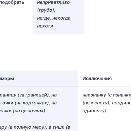
 подобрать
неприветливо
(грубо);
негде, некогда,
нехотя
имеры
Исключения
границу (за границей), на
наизнанку (с изнанки
точки (на корточках), на
(не к спеху), поодин
очки (на цыпочках)
одиночку)
еру (в полную меру), в тиши (в