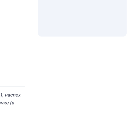
), наспех
очке (в