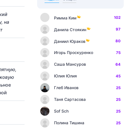
ский
102
Римма Ким
, на
ст
97
Данила Стоякин
80
Даниил Юраков
Игорь Проскуренко
75
Саша Мансуров
64
пятную,
Юлия Юлия
45
оковую
льное
Глеб Иванов
25
ной
Таня Сартасова
25
Sof Sch
25
Полина Тишина
25