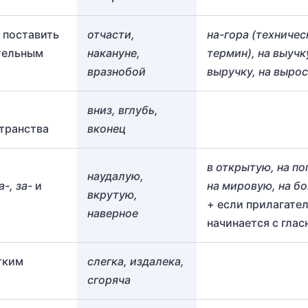
 поставить
отчасти,
на-гора (техниче
тельным
накануне,
термин), на выучку
вразнобой
выручку, на выро
вниз, вглубь,
транства
вконец
в открытую, на по
наудалую,
а-, за-
и
на мировую, на б
вкрутую,
+ если прилагате
наверное
начинается с глас
тким
слегка, издалека,
сгоряча