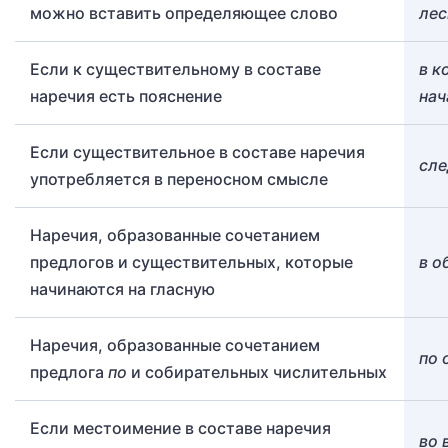
можно вставить определяющее слово
лес
Если к существительному в составе
в к
наречия есть пояснение
нач
Если существительное в составе наречия
сле
употребляется в переносном смысле
Наречия, образованные сочетанием
предлогов и существительных, которые
в о
начинаются на гласную
Наречия, образованные сочетанием
по 
предлога
по
и собирательных числительных
Если местоимение в составе наречия
во 