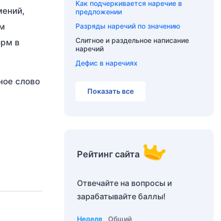
Как подчеркивается наречие в
мений,
предложении
ом
Разряды наречий по значению
Слитное и раздельное написание
орм в
наречий
Дефис в наречиях
ное слово
Показать все
Рейтинг сайта
Отвечайте на вопросы и
зарабатывайте баллы!
Неделя
Общий