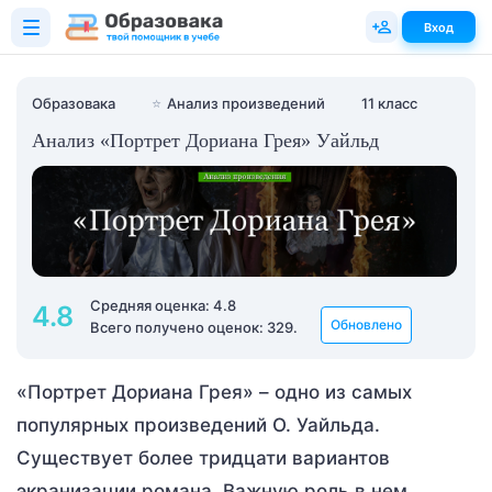
Вход
Образовака
⭐
Анализ произведений
11 класс
Анализ «Портрет Дориана Грея» Уайльд
Средняя оценка: 4.8
4.8
Обновлено
Всего получено оценок: 329.
«Портрет Дориана Грея» – одно из самых
популярных произведений О. Уайльда.
Существует более тридцати вариантов
экранизации романа. Важную роль в нем