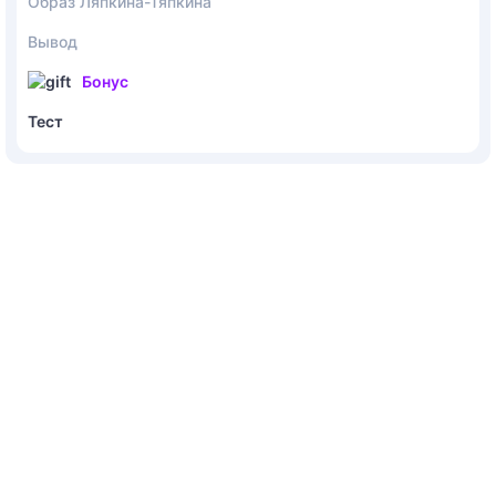
Образ Ляпкина-Тяпкина
Вывод
Бонус
Тест