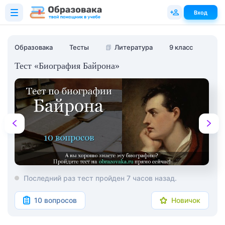
Вход
Образовака
Тесты
📗
Литература
9 класс
Тест «Биография Байрона»
Последний раз тест пройден 7 часов назад.
10 вопросов
Новичок