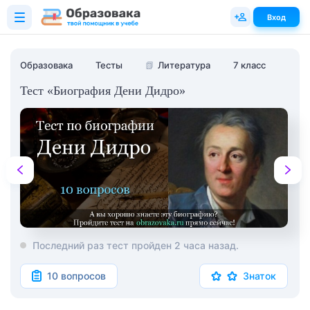
Вход
Образовака
Тесты
📗
Литература
7 класс
Тест «Биография Дени Дидро»
Последний раз тест пройден 2 часа назад.
10 вопросов
Знаток