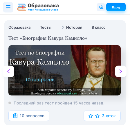
Вход
Образовака
Тесты
🏺
История
8 класс
Тест «Биография Кавура Камилло»
Последний раз тест пройден 15 часов назад.
10 вопросов
Знаток