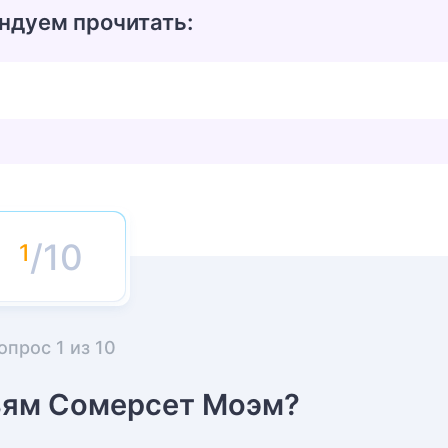
ндуем прочитать:
/10
опрос
1
из
10
ьям Сомерсет Моэм?