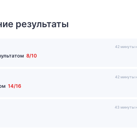
ие результаты
42 минуты 
зультатом
8/10
42 минуты 
том
14/16
43 минуты 