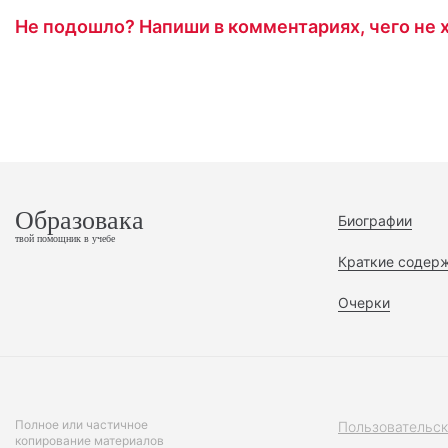
Не подошло? Напиши в комментариях, чего не х
Образовака
Биографии
твой помощник в учебе
Краткие содер
Очерки
Полное или частичное
Пользовательск
копирование материалов