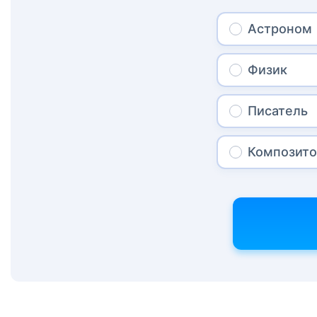
Астроном
Физик
Писатель
Композит