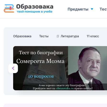
Предметы
Тес
Образовака
Тесты
📗
Литература
11 класс