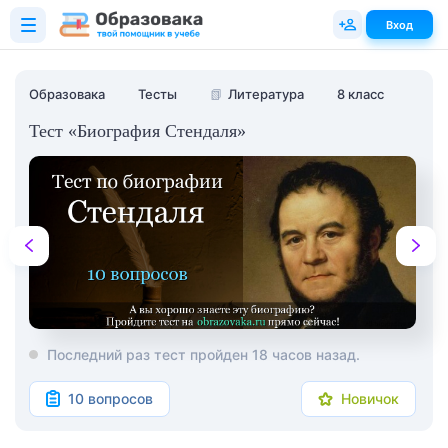
Вход
Образовака
Тесты
📗
Литература
8 класс
Тест «Биография Стендаля»
Последний раз тест пройден 18 часов назад.
10 вопросов
Новичок