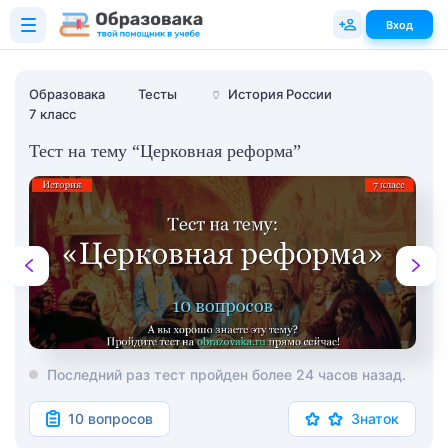
Вход
Образовака
Тесты
🏺
История России
7 класс
Тест на тему “Церковная реформа”
Последний раз тест пройден более 24 часов назад.
10 вопросов
Знаток