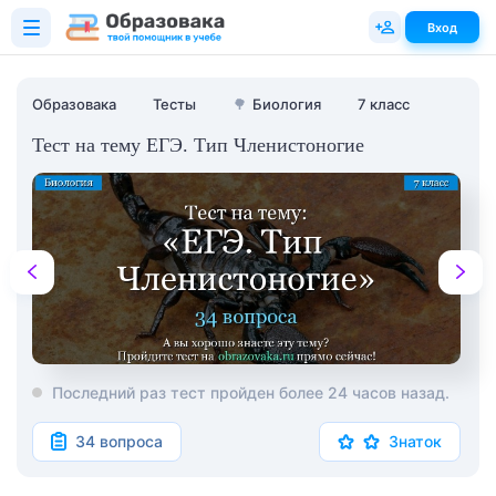
Вход
Образовака
Тесты
🌳
Биология
7 класс
Тест на тему ЕГЭ. Тип Членистоногие
Последний раз тест пройден более 24 часов назад.
34 вопроса
Знаток