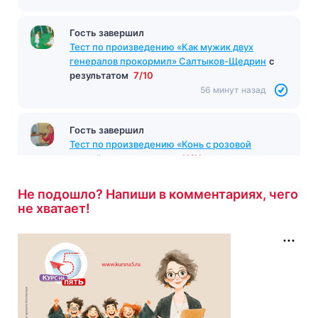
Гость завершил
Тест по произведению «Как мужик двух
генералов прокормил» Салтыков-Щедрин
с
результатом
7/10
56 минут назад
Гость завершил
Тест по произведению «Конь с розовой
гривой»
с результатом
11/11
57 минут назад
Не подошло? Напиши в комментариях, чего
не хватает!