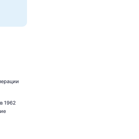
перации
в 1962
ние