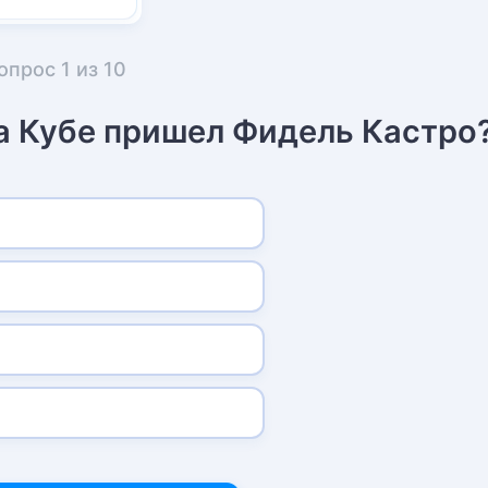
опрос
1
из
10
на Кубе пришел Фидель Кастро