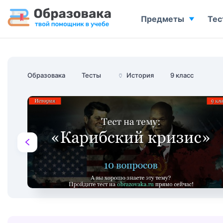
Предметы
Тес
Образовака
Тесты
🏺
История
9 класс