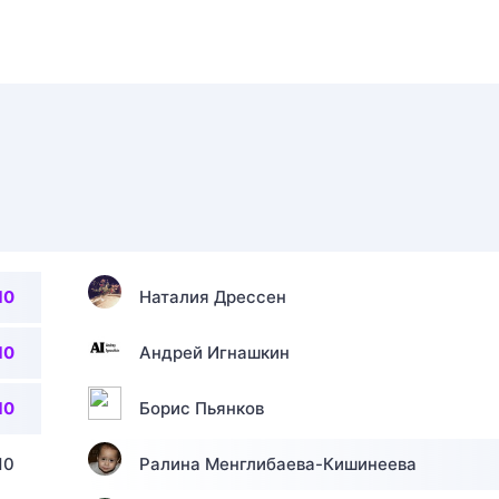
10
Наталия Дрессен
10
Андрей Игнашкин
10
Борис Пьянков
10
Ралина Менглибаева-Кишинеева