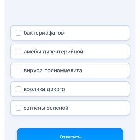
бактериофагов
амёбы дизентерийной
вируса полиомиелита
кролика дикого
эвглены зелёной
Ответить