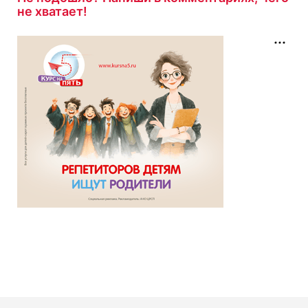
Гость завершил
не хватает!
Тест по произведению «Илиада» Гомер
с
результатом
10/10
20 минут назад