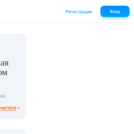
Регистрация
Вход
вая
ом
ад.
учителя