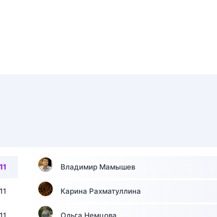
11
Владимир Мамышев
11
Карина Рахматуллина
11
Ольга Немцова