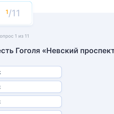
/11
опрос
1
из
11
есть Гоголя «Невский проспек
;
;
;