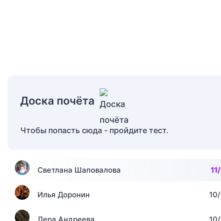
Доска почёта
Чтобы попасть сюда - пройдите тест.
Светлана Шаповалова
11/
Илья Доронин
10/
Лера Андреева
10/