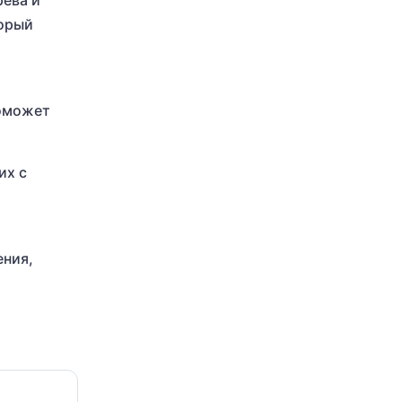
рева и
торый
поможет
их с
ения,