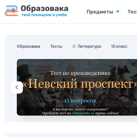
Предметы
Тес
Образовака
Тесты
📗
Литература
10 класс