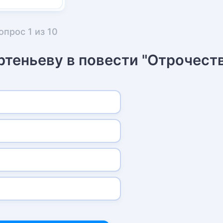
опрос
1
из
10
ртеньеву в повести "Отрочест