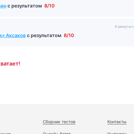
рин
с результатом
8/10
4 минуты 
к» Аксаков
с результатом
8/10
ватает!
Сборник тестов
Контакты
жания
Онлайн-баттл
Учителям