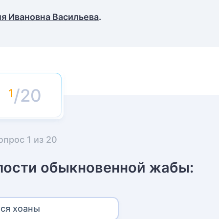
я Ивановна Васильева
.
/20
опрос
1
из
20
олости обыкновенной жабы:
ся хоаны