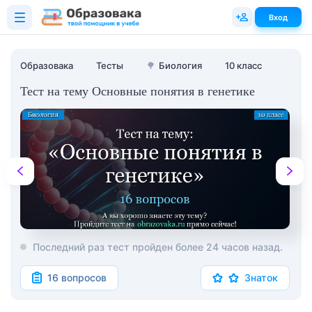
Вход
Образовака
Тесты
🌳
Биология
10 класс
Тест на тему Основные понятия в генетике
Последний раз тест пройден более 24 часов назад.
16 вопросов
Знаток