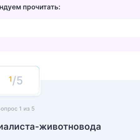
ндуем прочитать:
/5
Вопрос
1
из
5
иалиста-животновода