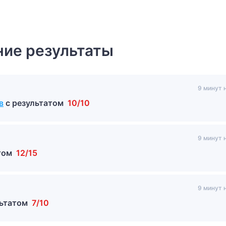
ие результаты
9 минут 
в
с результатом
10/10
9 минут 
атом
12/15
9 минут 
льтатом
7/10