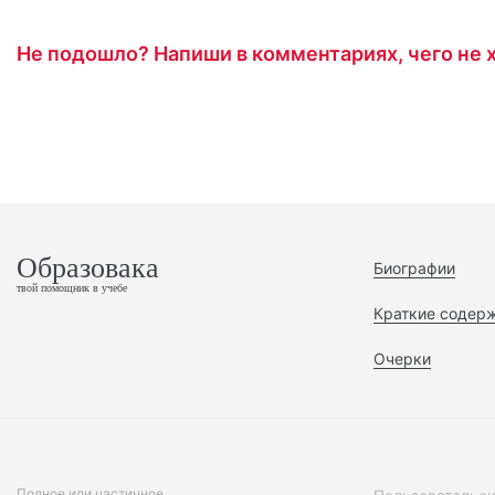
Не подошло? Напиши в комментариях, чего не х
Образовака
Биографии
твой помощник в учебе
Краткие содер
Очерки
Полное или частичное