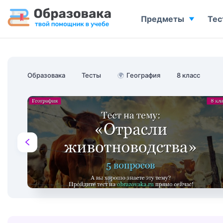
Предметы
Тес
Образовака
Тесты
🌍
География
8 класс