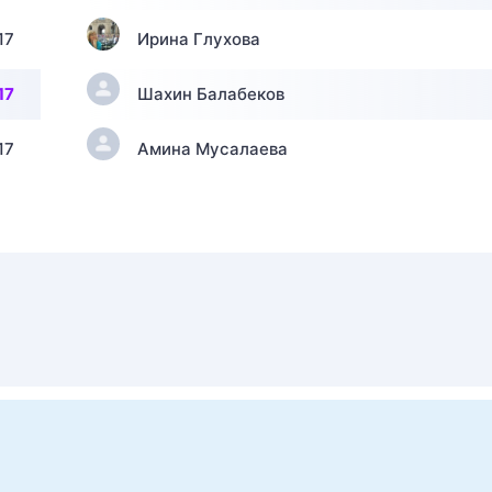
17
Ирина Глухова
17
Шахин Балабеков
17
Амина Мусалаева