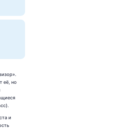
визор».
 её, но
й
чащиеся
сс).
ста и
ость