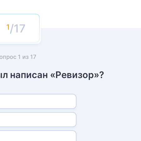
/17
опрос
1
из
17
ыл написан «Ревизор»?