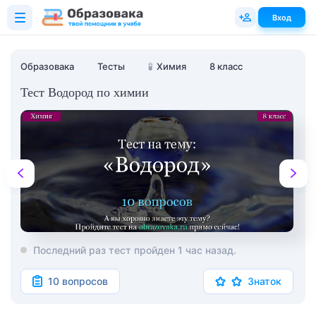
Вход
Образовака
Тесты
🧪
Химия
8 класс
Тест Водород по химии
Последний раз тест пройден 1 час назад.
10 вопросов
Знаток