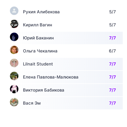
Рукия Алибекова
5/7
Кирилл Вагин
5/7
Юрий Баканин
7/7
Ольга Чекалина
6/7
Lilnait Student
7/7
Елена Павлова-Малюкова
7/7
Виктория Бабикова
7/7
Вася Эм
7/7