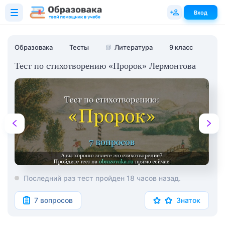
Вход
Образовака
Тесты
📗
Литература
9 класс
Тест по стихотворению «Пророк» Лермонтова
Последний раз тест пройден 18 часов назад.
7 вопросов
Знаток