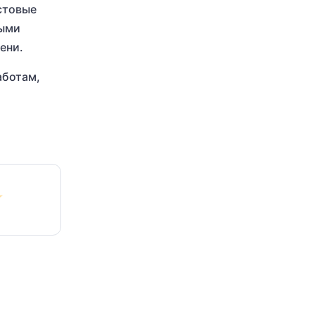
стовые
ными
ени.
аботам,