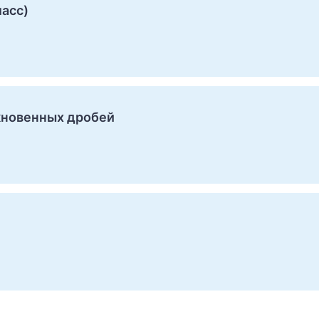
асс)
кновенных дробей