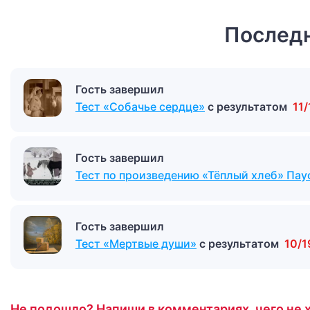
Последн
Гость завершил
Тест «Собачье сердце»
с результатом
11/
Гость завершил
Тест по произведению «Тёплый хлеб» Пау
Гость завершил
Тест «Мертвые души»
с результатом
10/1
Не подошло? Напиши в комментариях, чего не х