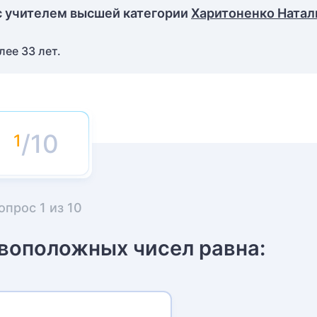
с учителем высшей категории
Харитоненко Натал
ее 33 лет.
/10
опрос
1
из
10
воположных чисел равна: