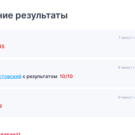
ие результаты
7 минут 
15
8 минут 
стовский
с результатом
10/10
9 минут 
9
ватает!