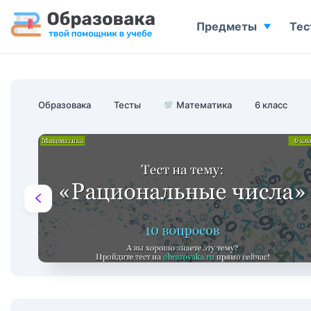
Предметы
Тес
Образовака
Тесты
💯
Математика
6 класс