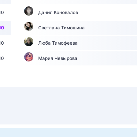
10
Данил Коновалов
10
Светлана Тимошина
10
Люба Тимофеева
10
Мария Чевырова