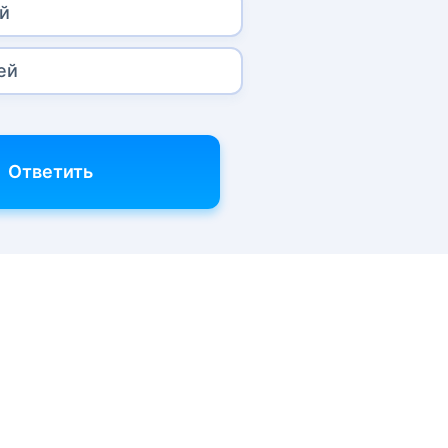
й
ей
Ответить