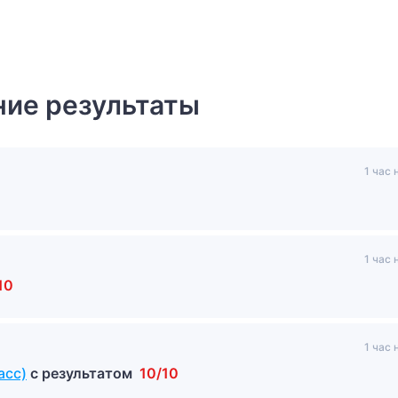
ие результаты
1 час 
1 час 
10
1 час 
асс)
с результатом
10/10