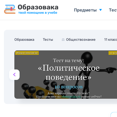
Предметы
Тес
Образовака
Тесты
⚖️
Обществознание
11 клас