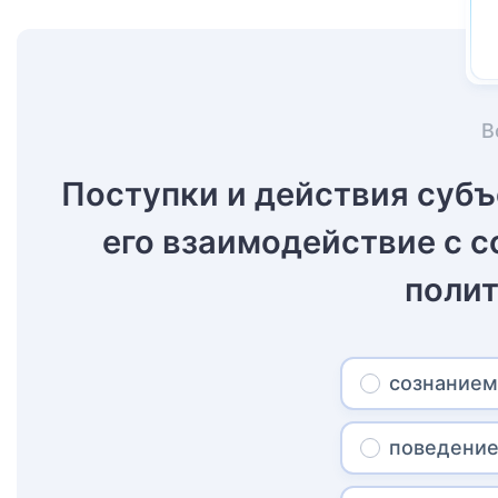
В
Поступки и действия суб
его взаимодействие с 
поли
сознание
поведени