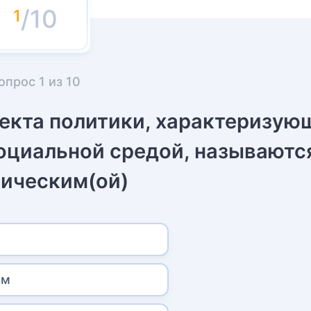
/10
опрос
1
из
10
ъекта политики, характеризую
социальной средой, называютс
тическим(ой)
м
ем