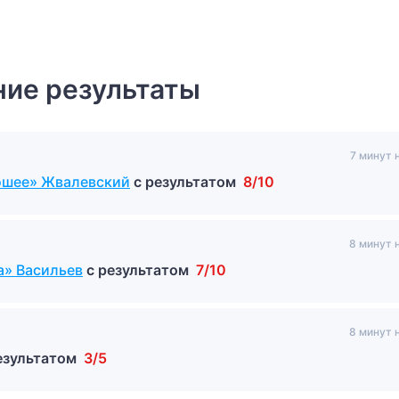
ие результаты
7 минут 
рошее» Жвалевский
с результатом
8/10
8 минут 
а» Васильев
с результатом
7/10
8 минут 
езультатом
3/5