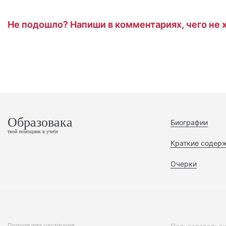
Не подошло? Напиши в комментариях, чего не х
Образовака
Биографии
твой помощник в учебе
Краткие содер
Очерки
Полное или частичное