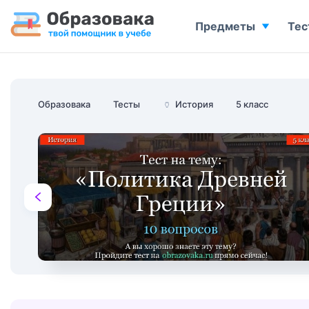
Предметы
Тес
Образовака
Тесты
🏺
История
5 класс