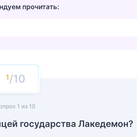
ндуем прочитать:
/10
опрос
1
из
10
ицей государства Лакедемон?