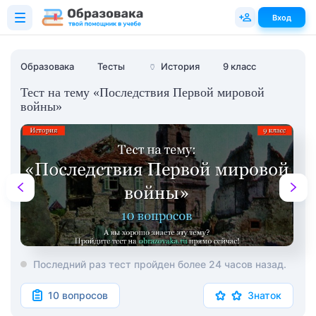
Вход
Образовака
Тесты
🏺
История
9 класс
Тест на тему «Последствия Первой мировой
войны»
Последний раз тест пройден более 24 часов назад.
10 вопросов
Знаток