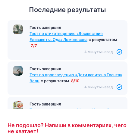
Последние результаты
Гость завершил
Тест по стихотворению «Восшествие
Елизаветы. Ода» Ломоносова
с результатом
7/7
4 минуты назад
Гость завершил
Тест по произведению «Дети капитана Гранта»
Верн
с результатом
8/10
4 минуты назад
Гость завершил
Тест по произведению «Мороз, Красный нос»
Некрасов
с результатом
6/10
4 минуты назад
Не подошло? Напиши в комментариях, чего
не хватает!