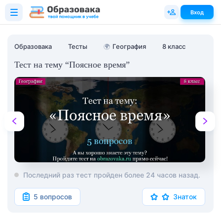
Вход
Образовака
Тесты
🌍
География
8 класс
Тест на тему “Поясное время”
Последний раз тест пройден более 24 часов назад.
5 вопросов
Знаток