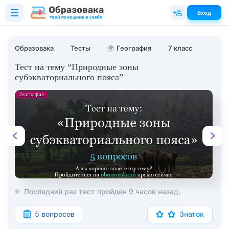
Вход
Образовака
Тесты
🌍
География
7 класс
Тест на тему “Природные зоны
субэкваториального пояса”
Последний раз тест пройден 9 часов назад.
5 вопросов
Знаток