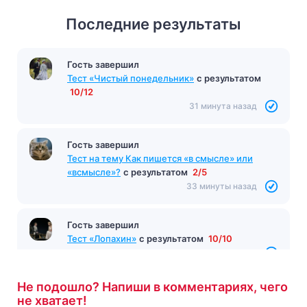
Последние результаты
Гость завершил
Тест «Чистый понедельник»
с результатом
10/12
31 минута назад
Гость завершил
Тест на тему Как пишется «в смысле» или
«всмысле»?
с результатом
2/5
33 минуты назад
Гость завершил
Тест «Лопахин»
с результатом
10/10
34 минуты назад
Не подошло? Напиши в комментариях, чего
не хватает!