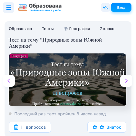
Вход
Образовака
Тесты
🌍
География
7 класс
Тест на тему “Природные зоны Южной
Америки”
Последний раз тест пройден 8 часов назад.
11 вопросов
Знаток