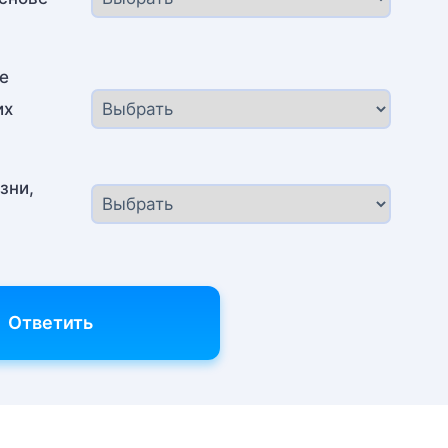
е
их
зни,
Ответить