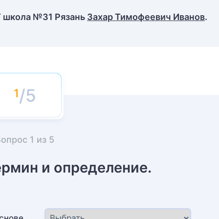
У школа №31 Рязань
Захар Тимофеевич Иванов
.
/5
Вопрос
1
из
5
ермин и определение.
основе