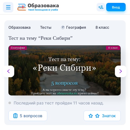
Вход
Образовака
Тесты
🌍
География
8 класс
Тест на тему “Реки Сибири”
Последний раз тест пройден 11 часов назад.
5 вопросов
Знаток