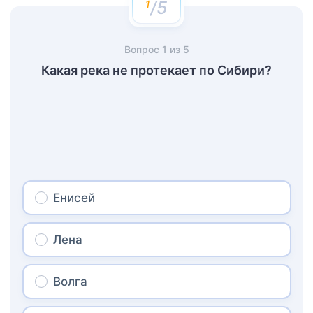
/5
Вопрос
1
из
5
Какая река не протекает по Сибири?
Енисей
Лена
Волга