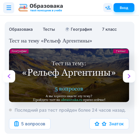
Вход
Образовака
Тесты
🌍
География
7 класс
Тест на тему «Рельеф Аргентины»
Последний раз тест пройден более 24 часов назад.
5 вопросов
Знаток