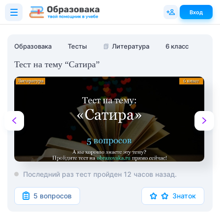
Вход
Образовака
Тесты
📗
Литература
6 класс
Тест на тему “Сатира”
Последний раз тест пройден 12 часов назад.
5 вопросов
Знаток