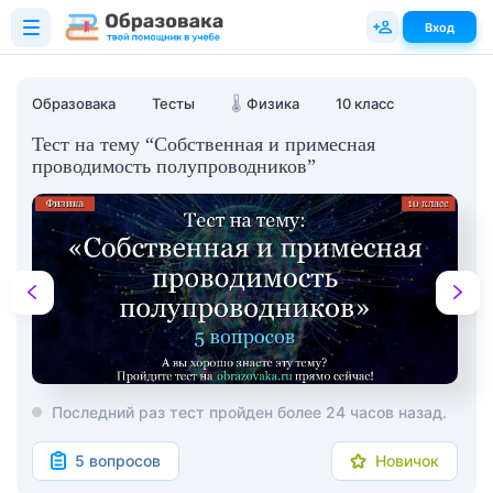
Вход
Образовака
Тесты
🌡️
Физика
10 класс
Тест на тему “Собственная и примесная
проводимость полупроводников”
Последний раз тест пройден более 24 часов назад.
5 вопросов
Новичок