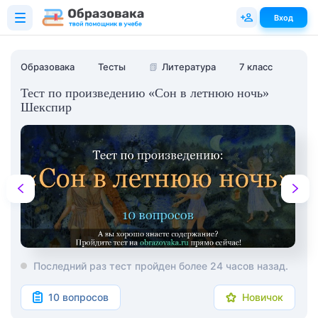
Вход
Образовака
Тесты
📗
Литература
7 класс
Тест по произведению «Сон в летнюю ночь»
Шекспир
Последний раз тест пройден более 24 часов назад.
10 вопросов
Новичок