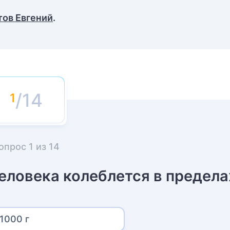
тов Евгений
.
/14
опрос
1
из
14
еловека колеблется в предела
1000 г