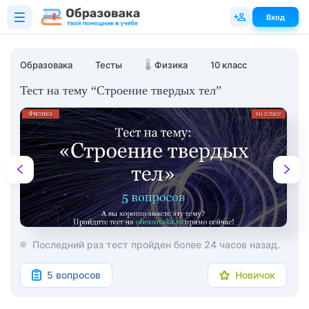
Вход
Образовака
Тесты
🌡️
Физика
10 класс
Тест на тему “Строение твердых тел”
Последний раз тест пройден более 24 часов назад.
5 вопросов
Новичок