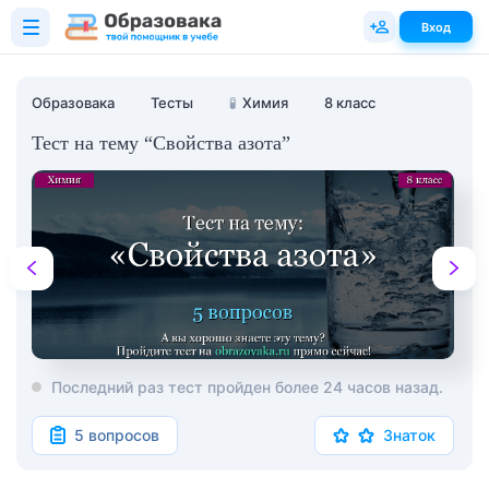
Вход
Образовака
Тесты
🧪
Химия
8 класс
Тест на тему “Свойства азота”
Последний раз тест пройден более 24 часов назад.
5 вопросов
Знаток