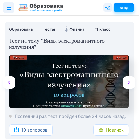
Вход
Образовака
Тесты
🌡️
Физика
11 класс
Тест на тему “Виды электромагнитного
излучения”
Последний раз тест пройден более 24 часов назад.
10 вопросов
Новичок