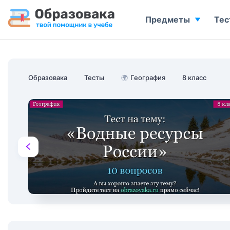
Предметы
Тес
Образовака
Тесты
🌍
География
8 класс