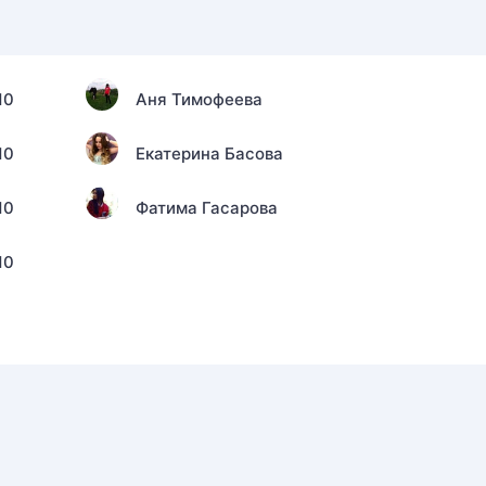
10
Аня Тимофеева
10
Екатерина Басова
10
Фатима Гасарова
10