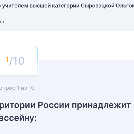
с учителем высшей категории
Сыровацкой Ольго
ет.
/10
опрос
1
из
10
рритории России принадлежит
ассейну: