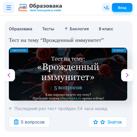
Вход
Образовака
Тесты
🌳
Биология
8 класс
Тест на тему “Врожденный иммунитет”
Последний раз тест пройден 24 часа назад.
5 вопросов
Знаток