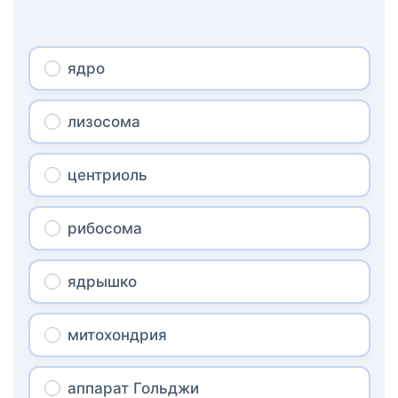
ядро
лизосома
центриоль
рибосома
ядрышко
митохондрия
аппарат Гольджи